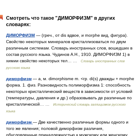
Смотреть что такое "ДИМОРФИЗМ" в других
словарях:
ДИМОРФИЗМ
— (греч., от dis вдвое, и morphe вид, фигура).
Свойство некоторых минералов кристаллизоваться по двум
различным системам. Словарь иностранных слов, вошедших в
состав русского языка. Чудинов А.Н., 1910. ДИМОРФИЗМ 1) в
химии свойство некоторых тел… …
Словарь иностранных слов
русского языка
диморфизм
— а, м. dimorphisme m. <гр. di(s) дважды + morphe
форма. 1. физ. Разновидность полиморфизма 1: способность
некоторых кристаллический веществ в зависимости от условий
(температуры, давления и др.) образовывать де различные по
кристаллической… …
Исторический словарь галлицизмов русского
языка
диморфизм
— Две качественно различные формы одного и
того же явления; половой диморфизм различия,
обусловленные принадлежностью к мужскому или женскому