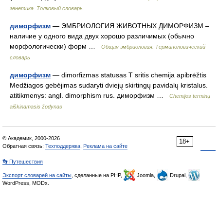
генетика. Толковый словарь.
диморфизм
— ЭМБРИОЛОГИЯ ЖИВОТНЫХ ДИМОРФИЗМ –
наличие у одного вида двух хорошо различимых (обычно
морфологически) форм …
Общая эмбриология: Терминологический
словарь
диморфизм
— dimorfizmas statusas T sritis chemija apibrėžtis
Medžiagos gebėjimas sudaryti dviejų skirtingų pavidalų kristalus.
atitikmenys: angl. dimorphism rus. диморфизм …
Chemijos terminų
aiškinamasis žodynas
© Академик, 2000-2026
18+
Обратная связь:
Техподдержка
,
Реклама на сайте
👣 Путешествия
Экспорт словарей на сайты
, сделанные на PHP,
Joomla,
Drupal,
WordPress, MODx.