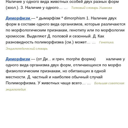
Наличие у одного вида животных особей двух разных форм
(зоол.). 3. Наличие у одного… …
Толковый словарь Ушакова
Диморфизм
— * дымарфізм * dimorphism 1. Наличие двух
форм в составе одного вида организмов, которые различаются
по морфологическим признакам, генотипу или по морфологии
хромосом. Выделяют Д. половой и сезонный. Д. Как
разновидность полиморфизма (см.) может… …
Генетика.
Энциклопедический словарь
Диморфизм
— (от Ди... и греч. morphe форма) наличие у
одного вида организма двух форм, отличающихся по морфо
физиологическим признакам, но обитающих в одной
местности. Д. частный и наиболее обычный случай
Полиморфизма. У животных чаще всего… …
Большая советская
энциклопедия