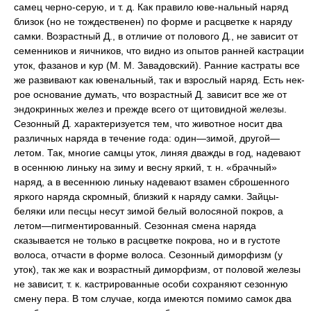
самец черно-серую, и т. д. Как правило юве-нальный наряд
близок (но не тождественен) по форме и расцветке к наряду
самки. Возрастный Д., в отличие от полового Д., не зависит от
семенников и яичников, что видно из опытов ранней кастрации
уток, фазанов и кур (М. М. Завадовский). Ранние кастраты все
же развивают как ювенальный, так и взрослый наряд. Есть нек-
рое основание думать, что возрастный Д. зависит все же от
эндокринных желез и прежде всего от щитовидной железы.
Сезонный Д. характеризуется тем, что животное носит два
различных наряда в течение года: один—зимой, другой—
летом. Так, многие самцы уток, линяя дважды в год, надевают
в осеннюю линьку на зиму и весну яркий, т. н. «брачный»
наряд, а в весеннюю линьку надевают взамен сброшенного
яркого наряда скромный, близкий к наряду самки. Зайцы-
беляки или песцы несут зимой белый волосяной покров, а
летом—пигментированный. Сезонная смена наряда
сказывается не только в расцветке покрова, но и в густоте
волоса, отчасти в форме волоса. Сезонный диморфизм (у
уток), так же как и возрастный диморфизм, от половой железы
не зависит, т. к. кастрированные особи сохраняют сезонную
смену пера. В том случае, когда имеются помимо самок два