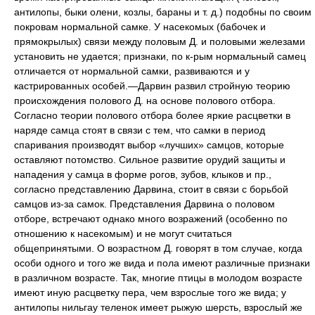
антилопы, быки олени, козлы, бараны и т. д.) подобны по своим
покровам нормальной самке. У насекомых (бабочек и
прямокрылых) связи между половым Д. и половыми железами
установить не удается; признаки, по к-рым нормальный самец
отличается от нормальной самки, развиваются и у
кастрированных особей.—Дарвин развил стройную теорию
происхождения полового Д. на основе полового отбора.
Согласно теории полового отбора более яркие расцветки в
наряде самца стоят в связи с тем, что самки в период
спаривания производят выбор «лучших» самцов, которые
оставляют потомство. Сильное развитие орудий защиты и
нападения у самца в форме рогов, зубов, клыков и пр.,
согласно представлению Дарвина, стоит в связи с борьбой
самцов из-за самок. Представления Дарвина о половом
отборе, встречают однако много возражений (особенно по
отношению к насекомым) и не могут считаться
общепринятыми. О возрастном Д. говорят в том случае, когда
особи одного и того же вида и пола имеют различные признаки
в различном возрасте. Так, многие птицы в молодом возрасте
имеют иную расцветку пера, чем взрослые того же вида; у
антилопы нильгау теленок имеет рыжую шерсть, взрослый же