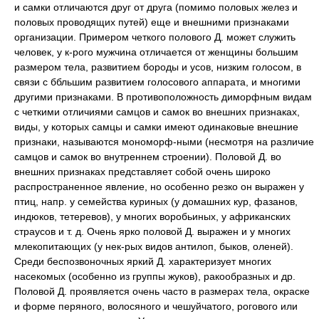
и самки отличаются друг от друга (помимо половых желез и
половых проводящих путей) еще и внешними признаками
организации. Примером четкого полового Д. может служить
человек, у к-рого мужчина отличается от женщины большим
размером тела, развитием бороды и усов, низким голосом, в
связи с ббльшим развитием голосового аппарата, и многими
другими признаками. В противоположность диморфным видам
с четкими отличиями самцов и самок во внешних признаках,
виды, у которых самцы и самки имеют одинаковые внешние
признаки, называются мономорф-ными (несмотря на различие
самцов и самок во внутреннем строении). Половой Д. во
внешних признаках представляет собой очень широко
распространенное явление, но особенно резко он выражен у
птиц, напр. у семейства куриных (у домашних кур, фазанов,
индюков, тетеревов), у многих воробьиных, у африканских
страусов и т. д. Очень ярко половой Д. выражен и у многих
млекопитающих (у нек-рых видов антилоп, быков, оленей).
Среди беспозвоночных яркий Д. характеризует многих
насекомых (особенно из группы жуков), ракообразных и др.
Половой Д. проявляется очень часто в размерах тела, окраске
и форме перяного, волосяного и чешуйчатого, рогового или