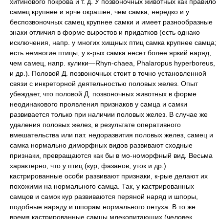
хитинового покрова и т. д. У позвоночных животных как правило
самец крупнее и ярче окрашен, чем самка; нередко и у
беспозвоночных самец крупнее самки и имеет разнообразные
знаки отличия в форме выростов и придатков (есть однако
исключения, напр. у многих хищных птиц самка крупнее самца;
есть немногие птицы, у к-рых самка несет более яркий наряд,
чем самец, напр. кулики—Rhyn-chaea, Phalaropus hyperboreus,
и др.). Половой Д. позвоночных стоит в точно установленной
связи с инкреторной деятельностью половых желез. Опыт
убеждает, что половой Д. позвоночных животных в форме
неодинакового проявления признаков у самца и самки
развивается только при наличии половых желез. В случае же
удаления половых желез, в результате оперативного
вмешательства или пат. недоразвития половых желез, самец и
самка нормально диморфных видов развивают сходные
признаки, превращаются как бы в мо-номорфный вид. Весьма
характерно, что у птиц (кур, фазанов, уток и др.)
кастрированные особи развивают признаки, к-рые делают их
похожими на нормального самца. Так, у кастрированных
самцов и самок кур развиваются перяной наряд и шпоры,
подобные наряду и шпорам нормального петуха. В то же
время кастрированные самцы млекопитающих (человек,